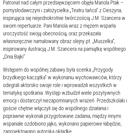
Patronat nad całym przedsięwzięciem objęła Mariola Ptak –
pomysłodawczyni i założycielka „Teatru tańca” z Cieszyna,
inspirująca się niejednokrotnie twórczością J.M. Szancera w
swoim repertuarze. Pani Mariola wraz z mężem wsparła
uroczystość swoją obecnością, oraz przekazała
własnoręcznie namalowany obraz olejny pt. „Muszelka”,
inspirowany ilustracją J.M. Szancera na pamiątkę wspólnego
„Dnia Bajki”.
Wstępem do wspólnej zabawy była scenka „Przygody
brzydkiego kaczątka” w wykonaniu wychowawców, którzy
odegrali aktorsko swoje role i wprowadzili wszystkich w
tematykę spotkania. Występ wzbudził wiele pozytywnych
emocji i dostarczył niezapomnianych wrażeń. Przedszkolaki i
goście chętnie włączyli się do wspólnego działania i
poprawnie wykonali przygotowane zadania, między innymi:
wspaniale ozdobiono jajko, wykonano papierowe łabędzie,
zaprojektowano autorską okładkę.