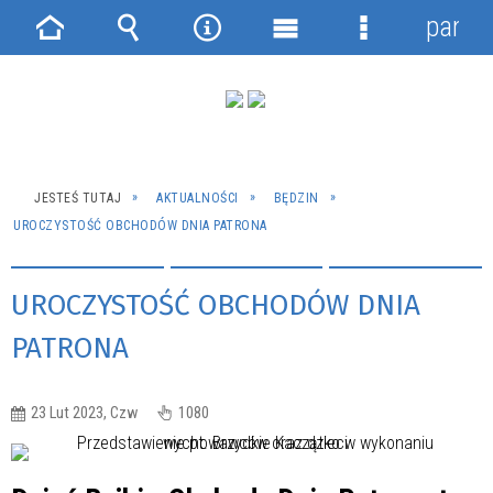
panel
Strona
Wyszukiwarka
Narzędzia
Menu
Menu
główna
główne
szczegółowe
JESTEŚ TUTAJ
AKTUALNOŚCI
BĘDZIN
UROCZYSTOŚĆ OBCHODÓW DNIA PATRONA
UROCZYSTOŚĆ OBCHODÓW DNIA
PATRONA
23 Lut 2023, Czw
1080