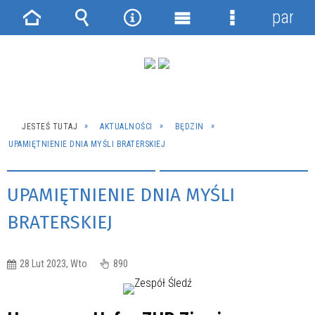
panel
Strona
Wyszukiwarka
Narzędzia
Menu
Menu
główna
główne
szczegółowe
JESTEŚ TUTAJ
AKTUALNOŚCI
BĘDZIN
UPAMIĘTNIENIE DNIA MYŚLI BRATERSKIEJ
UPAMIĘTNIENIE DNIA MYŚLI
BRATERSKIEJ
28 Lut 2023, Wto
890