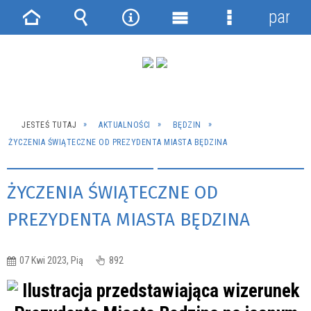
panel
Strona
Wyszukiwarka
Narzędzia
Menu
Menu
główna
główne
szczegółowe
JESTEŚ TUTAJ
AKTUALNOŚCI
BĘDZIN
ŻYCZENIA ŚWIĄTECZNE OD PREZYDENTA MIASTA BĘDZINA
ŻYCZENIA ŚWIĄTECZNE OD
PREZYDENTA MIASTA BĘDZINA
07 Kwi 2023, Pią
892