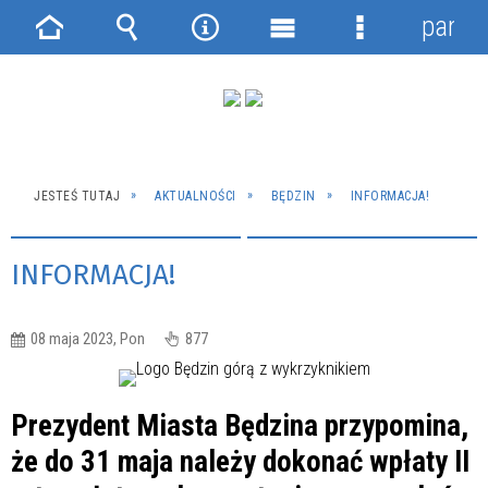
panel
Strona
Wyszukiwarka
Narzędzia
Menu
Menu
główna
główne
szczegółowe
JESTEŚ TUTAJ
AKTUALNOŚCI
BĘDZIN
INFORMACJA!
INFORMACJA!
08 maja 2023, Pon
877
Prezydent Miasta Będzina przypomina,
że do 31 maja należy dokonać wpłaty II