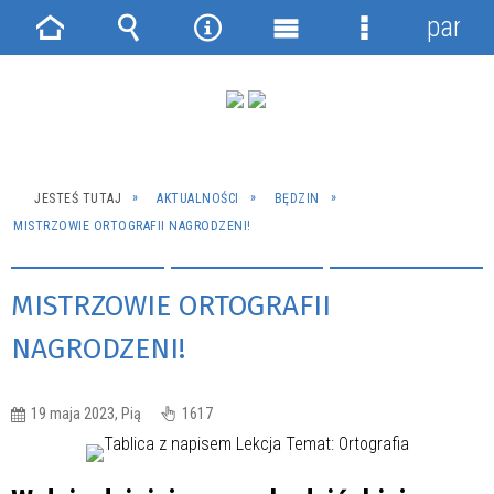
panel
Strona
Wyszukiwarka
Narzędzia
Menu
Menu
główna
główne
szczegółowe
JESTEŚ TUTAJ
AKTUALNOŚCI
BĘDZIN
MISTRZOWIE ORTOGRAFII NAGRODZENI!
MISTRZOWIE ORTOGRAFII
NAGRODZENI!
19 maja 2023, Pią
1617