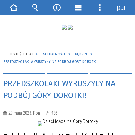
panel
Strona
Wyszukiwarka
Narzędzia
Menu
Menu
główna
główne
szczegółowe
JESTEŚ TUTAJ
AKTUALNOŚCI
BĘDZIN
PRZEDSZKOLAKI WYRUSZYŁY NA PODBÓJ GÓRY DOROTKI!
PRZEDSZKOLAKI WYRUSZYŁY NA
PODBÓJ GÓRY DOROTKI!
29 maja 2023, Pon
936