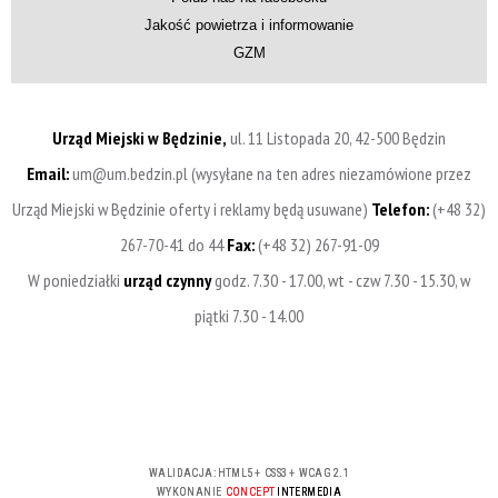
Jakość powietrza i informowanie
GZM
Urząd Miejski w Będzinie,
ul. 11 Listopada 20, 42-500 Będzin
Email:
um@um.bedzin.pl (wysyłane na ten adres niezamówione przez
Urząd Miejski w Będzinie oferty i reklamy będą usuwane)
Telefon:
(+48 32)
267-70-41 do 44
Fax:
(+48 32) 267-91-09
W poniedziałki
urząd czynny
godz. 7.30 - 17.00, wt - czw 7.30 - 15.30, w
piątki 7.30 - 14.00
WALIDACJA:
HTML5
+
CSS3
+
WCAG 2.1
WYKONANIE
CONCEPT
INTERMEDIA