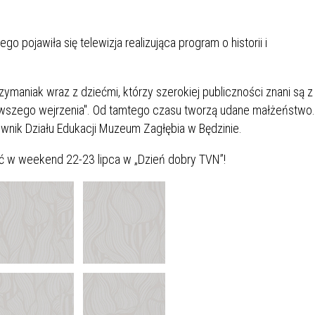
IÓW
DLA WYRÓŻNIAJĄCYCH SIĘ
Y PRACY
PROGRAM WSPARCIA "ROD
UCZNIÓW
3+ GÓRĄ!"
pojawiła się telewizja realizująca program o historii i
DANIE PLACÓWEK
DOFINANSOWANIE KOSZT
OGÓLNY
BLICZNYCH
BĘDZIŃSKA KARTA SENIOR
KSZTAŁCENIA PRACOWNIK
MŁODOCIANYCH
ymaniak wraz z dziećmi, którzy szerokiej publiczności znani są z
rwszego wejrzenia". Od tamtego czasu tworzą udane małżeństwo.
WOWA SZKOŁA MUZYCZNA
ZADANIA DOFINANSOWANE
wnik Działu Edukacji Muzeum Zagłębia w Będzinie.
NIA EDUKACYJNO-
IM. FRYDERYKA CHOPINA
REJESTR DANYCH
BUDŻETU PAŃSTWA
GICZNA W RAMACH
KONTAKTOWYCH (RDK)
yć w weekend 22-23 lipca w „Dzień dobry TVN”!
KTU ZAGŁĘBIOWSKI PARK
YZAKŁADOWA KASA
DOFINANSOWANIE „ZIELO
RNY
MOGOWO-POŻYCZKOWA
SZKÓŁ” Z WOJEWÓDZKIEGO
WNIKÓW OŚWIATY
FUNDUSZU OCHRONY
MACJE MOPS BĘDZIN
INFORMACJE ARIMR
ŚRODOWISKA I GOSPODARK
WODNEJ W KATOWICACH
 SKARBOWY
JAZNA SZKOŁA” RZĄDOWY
INFORMACJE DOTYCZĄCE
KONKURSY NA STANOWISK
RAM WYRÓWNYWANIA
TRANSPLANTACJI
DYREKTORA
 EDUKACYJNYCH DZIECI I