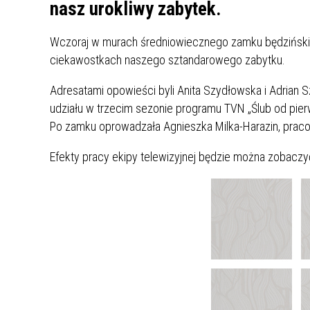
UCZN
nasz urokliwy zabytek.
KARTA DUŻEJ RODZINY
OFERT
Wczoraj w murach średniowiecznego zamku będzińskiego 
AWANS ZAWODOWY NAUCZYCIELI
ZAKŁA
ciekawostkach naszego sztandarowego zabytku.
AKTYWIZACJA SPOŁECZNO–
PLAN 
NIEPU
ZAWODOWA OSÓB
Adresatami opowieści byli Anita Szydłowska i Adrian Sz
NIEPEŁNOSPRAWNYCH
udziału w trzecim sezonie programu TVN „Ślub od pie
STYPENDIUM MIASTA BĘDZINA
PAŃST
Po zamku oprowadzała Agnieszka Milka-Harazin, praco
PODATKI LOKALNE –
KAMPA
I ST. 
PODSTAWOWE INFORMACJE,
EKOLO
Efekty pracy ekipy telewizyjnej będzie można zobacz
STAWKI I FORMULARZE
DOTACJE DLA NIEPUBLICZNYCH
PROJE
MIĘDZ
SZKÓŁ I PRZEDSZKOLI W
LINEA
ZAPO
BĘDZINIE
PRACO
INFORMACJE ZUS
INFOR
INFORMACJE KRUS
POMOC ZDROWOTNA DLA
URZĄD
„PRZY
NAUCZYCIELI
PROG
SZANS