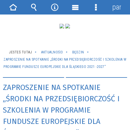
panel
Strona
Wyszukiwarka
Narzędzia
Menu
Menu
główna
główne
szczegółowe
JESTEŚ TUTAJ
AKTUALNOŚCI
BĘDZIN
ZAPROSZENIE NA SPOTKANIE „ŚRODKI NA PRZEDSIĘBIORCZOŚĆ I SZKOLENIA W
PROGRAMIE FUNDUSZE EUROPEJSKIE DLA ŚLĄSKIEGO 2021 -2027”
ZAPROSZENIE NA SPOTKANIE
„ŚRODKI NA PRZEDSIĘBIORCZOŚĆ I
SZKOLENIA W PROGRAMIE
FUNDUSZE EUROPEJSKIE DLA