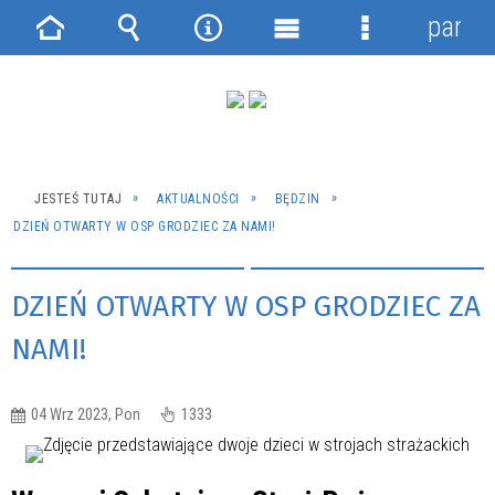
panel
Strona
Wyszukiwarka
Narzędzia
Menu
Menu
główna
główne
szczegółowe
JESTEŚ TUTAJ
AKTUALNOŚCI
BĘDZIN
DZIEŃ OTWARTY W OSP GRODZIEC ZA NAMI!
DZIEŃ OTWARTY W OSP GRODZIEC ZA
NAMI!
04 Wrz 2023, Pon
1333