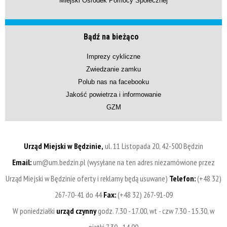
Miejski Ośrodek Pomocy Społecznej
Bądź na bieżąco
Imprezy cykliczne
Zwiedzanie zamku
Polub nas na facebooku
Jakość powietrza i informowanie
GZM
Urząd Miejski w Będzinie,
ul. 11 Listopada 20, 42-500 Będzin
Email:
um@um.bedzin.pl (wysyłane na ten adres niezamówione przez
Urząd Miejski w Będzinie oferty i reklamy będą usuwane)
Telefon:
(+48 32)
267-70-41 do 44
Fax:
(+48 32) 267-91-09
W poniedziałki
urząd czynny
godz. 7.30 - 17.00, wt - czw 7.30 - 15.30, w