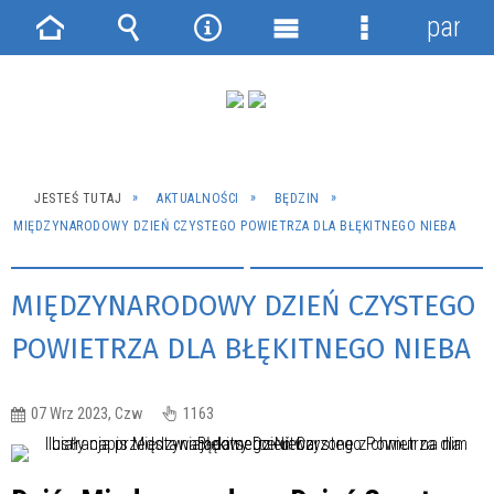
panel
Strona
Wyszukiwarka
Narzędzia
Menu
Menu
główna
główne
szczegółowe
JESTEŚ TUTAJ
AKTUALNOŚCI
BĘDZIN
MIĘDZYNARODOWY DZIEŃ CZYSTEGO POWIETRZA DLA BŁĘKITNEGO NIEBA
MIĘDZYNARODOWY DZIEŃ CZYSTEGO
POWIETRZA DLA BŁĘKITNEGO NIEBA
07 Wrz 2023, Czw
1163