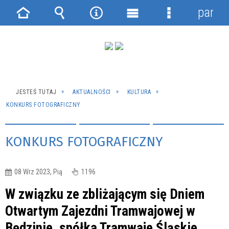
panel
Strona
Wyszukiwarka
Narzędzia
Menu
Menu
główna
główne
szczegółowe
JESTEŚ TUTAJ
AKTUALNOŚCI
KULTURA
KONKURS FOTOGRAFICZNY
KONKURS FOTOGRAFICZNY
08 Wrz 2023, Pią
1196
W związku ze zbliżającym się Dniem
Otwartym Zajezdni Tramwajowej w
Będzinie, spółka Tramwaje Śląskie