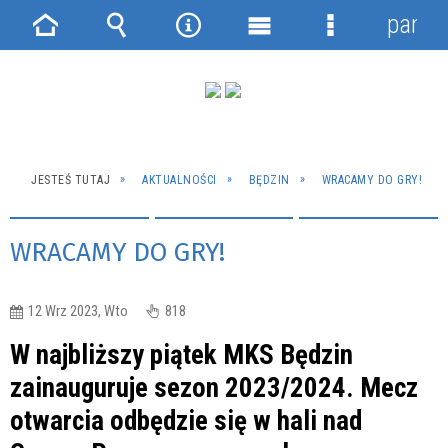
panel
Strona
Wyszukiwarka
Narzędzia
Menu
Menu
główna
główne
szczegółowe
JESTEŚ TUTAJ
AKTUALNOŚCI
BĘDZIN
WRACAMY DO GRY!
WRACAMY DO GRY!
12 Wrz 2023, Wto
818
W najbliższy piątek MKS Będzin
zainauguruje sezon 2023/2024. Mecz
otwarcia odbędzie się w hali nad