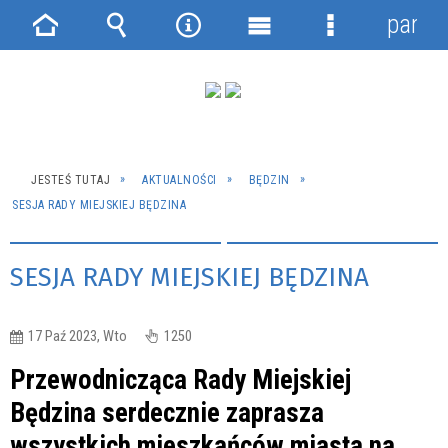
panel
Strona
Wyszukiwarka
Narzędzia
Menu
Menu
główna
główne
szczegółowe
JESTEŚ TUTAJ
AKTUALNOŚCI
BĘDZIN
SESJA RADY MIEJSKIEJ BĘDZINA
SESJA RADY MIEJSKIEJ BĘDZINA
17 Paź 2023, Wto
1250
Przewodnicząca Rady Miejskiej
Będzina serdecznie zaprasza
wszystkich mieszkańców miasta na