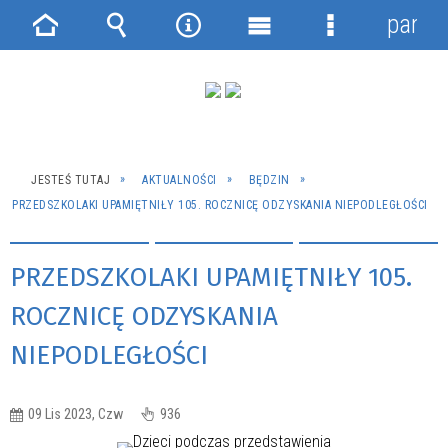
panel
Strona
Wyszukiwarka
Narzędzia
Menu
Menu
główna
główne
szczegółowe
JESTEŚ TUTAJ
AKTUALNOŚCI
BĘDZIN
PRZEDSZKOLAKI UPAMIĘTNIŁY 105. ROCZNICĘ ODZYSKANIA NIEPODLEGŁOŚCI
PRZEDSZKOLAKI UPAMIĘTNIŁY 105.
ROCZNICĘ ODZYSKANIA
NIEPODLEGŁOŚCI
09 Lis 2023, Czw
936