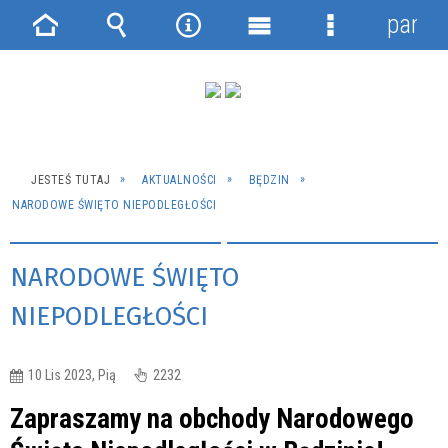
panel
Strona
Wyszukiwarka
Narzędzia
Menu
Menu
główna
główne
szczegółowe
JESTEŚ TUTAJ
AKTUALNOŚCI
BĘDZIN
NARODOWE ŚWIĘTO NIEPODLEGŁOŚCI
NARODOWE ŚWIĘTO
NIEPODLEGŁOŚCI
10 Lis 2023, Pią
2232
Zapraszamy na obchody Narodowego