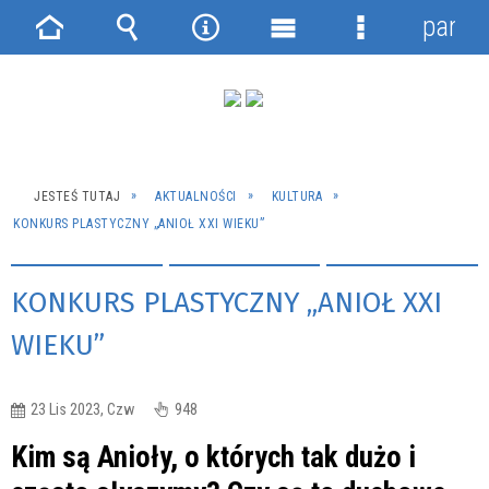
panel
Strona
Wyszukiwarka
Narzędzia
Menu
Menu
główna
główne
szczegółowe
JESTEŚ TUTAJ
AKTUALNOŚCI
KULTURA
KONKURS PLASTYCZNY „ANIOŁ XXI WIEKU”
KONKURS PLASTYCZNY „ANIOŁ XXI
WIEKU”
23 Lis 2023, Czw
948
Kim są Anioły, o których tak dużo i