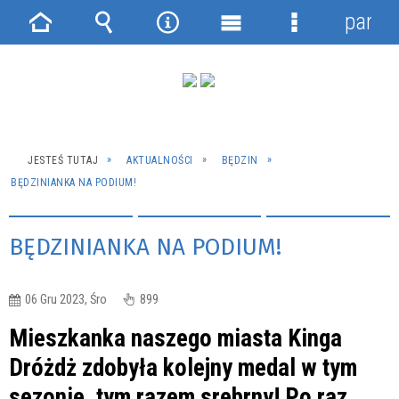
panel
Strona
Wyszukiwarka
Narzędzia
Menu
Menu
główna
główne
szczegółowe
JESTEŚ TUTAJ
AKTUALNOŚCI
BĘDZIN
BĘDZINIANKA NA PODIUM!
BĘDZINIANKA NA PODIUM!
06 Gru 2023, Śro
899
Mieszkanka naszego miasta Kinga
Dróżdż zdobyła kolejny medal w tym
sezonie, tym razem srebrny! Po raz