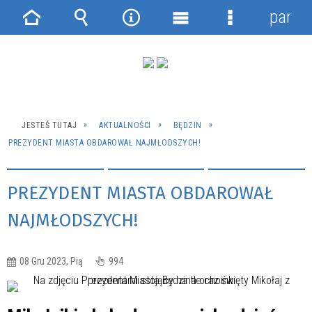
panel
Strona
Wyszukiwarka
Narzędzia
Menu
Menu
główna
główne
szczegółowe
JESTEŚ TUTAJ
AKTUALNOŚCI
BĘDZIN
PREZYDENT MIASTA OBDAROWAŁ NAJMŁODSZYCH!
PREZYDENT MIASTA OBDAROWAŁ
NAJMŁODSZYCH!
08 Gru 2023, Pią
994