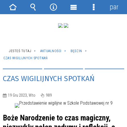
panel
Strona
Wyszukiwarka
Narzędzia
Menu
Menu
główna
główne
szczegółowe
JESTEŚ TUTAJ
AKTUALNOŚCI
BĘDZIN
CZAS WIGILIJNYCH SPOTKAŃ
CZAS WIGILIJNYCH SPOTKAŃ
19 Gru 2023, Wto
989
Boże Narodzenie to czas magiczny,