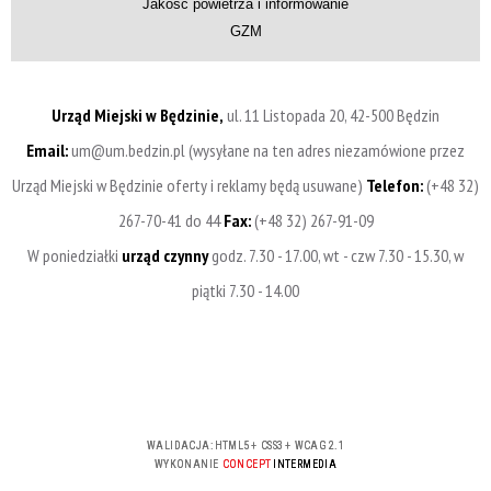
Jakość powietrza i informowanie
GZM
Urząd Miejski w Będzinie,
ul. 11 Listopada 20, 42-500 Będzin
Email:
um@um.bedzin.pl (wysyłane na ten adres niezamówione przez
Urząd Miejski w Będzinie oferty i reklamy będą usuwane)
Telefon:
(+48 32)
267-70-41 do 44
Fax:
(+48 32) 267-91-09
W poniedziałki
urząd czynny
godz. 7.30 - 17.00, wt - czw 7.30 - 15.30, w
piątki 7.30 - 14.00
WALIDACJA:
HTML5
+
CSS3
+
WCAG 2.1
WYKONANIE
CONCEPT
INTERMEDIA