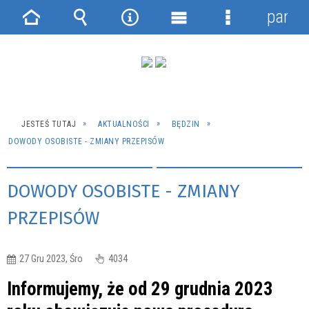
panel
Strona
Wyszukiwarka
Narzędzia
Menu
Menu
główna
główne
szczegółowe
JESTEŚ TUTAJ
AKTUALNOŚCI
BĘDZIN
DOWODY OSOBISTE - ZMIANY PRZEPISÓW
DOWODY OSOBISTE - ZMIANY
PRZEPISÓW
27 Gru 2023, Śro
4034
Informujemy, że od 29 grudnia 2023