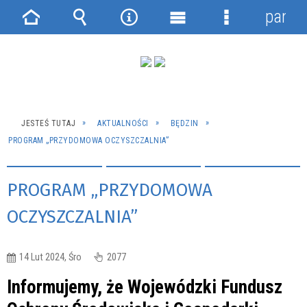
panel
Strona
Wyszukiwarka
Narzędzia
Menu
Menu
główna
główne
szczegółowe
JESTEŚ TUTAJ
AKTUALNOŚCI
BĘDZIN
PROGRAM „PRZYDOMOWA OCZYSZCZALNIA”
PROGRAM „PRZYDOMOWA
OCZYSZCZALNIA”
14 Lut 2024, Śro
2077
Informujemy, że Wojewódzki Fundusz