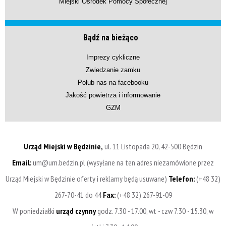
Miejski Ośrodek Pomocy Społecznej
Bądź na bieżąco
Imprezy cykliczne
Zwiedzanie zamku
Polub nas na facebooku
Jakość powietrza i informowanie
GZM
Urząd Miejski w Będzinie,
ul. 11 Listopada 20, 42-500 Będzin
Email:
um@um.bedzin.pl (wysyłane na ten adres niezamówione przez
Urząd Miejski w Będzinie oferty i reklamy będą usuwane)
Telefon:
(+48 32)
267-70-41 do 44
Fax:
(+48 32) 267-91-09
W poniedziałki
urząd czynny
godz. 7.30 - 17.00, wt - czw 7.30 - 15.30, w