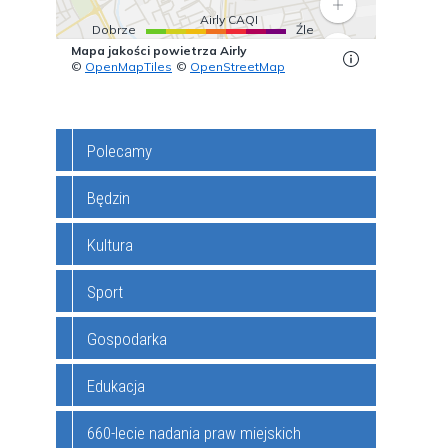
NIEPEŁNOSPRAWNOŚCIAMI DO
ZINA
EKOLOGIA
SZKÓŁ I PRZEDSZKOLI
ÓW
INFORMACJA O STANIE
A
ÓW
SYSTEM PROGNOZ JAKOŚCI
REALIZACJI ZADAŃ
POWIETRZA
OŚWIATOWYCH
Polecamy
 Z
POMOC PSYCHOLOGICZNA
KOMUNIKATY I OSTRZEŻENIA
Będzin
METEOROLOGICZNE
NYCH
ZADANIA DOFINANSOWANE ZE
Kultura
ŚRODKÓW UNIJNYCH
Sport
I
INFORMACJE URZĄD PRACY W
Gospodarka
BĘDZINIE
Edukacja
O
SPOŁECZNA KAMPANIA
PRAKTYKI ABSOLWENCKIE
INFORMACYJNA DOKUMENTY
660-lecie nadania praw miejskich
ZASTRZEŻONE