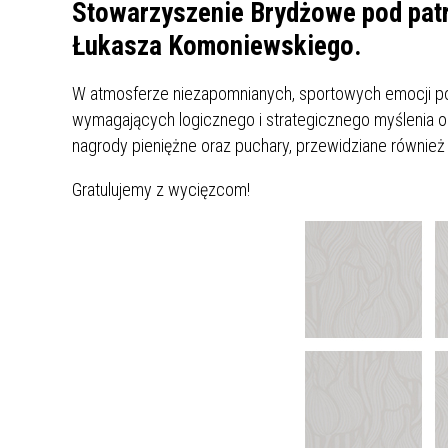
UCZN
Stowarzyszenie Brydżowe pod pat
KARTA DUŻEJ RODZINY
OFERT
Łukasza Komoniewskiego.
AWANS ZAWODOWY NAUCZYCIELI
ZAKŁA
W atmosferze niezapomnianych, sportowych emocji po
AKTYWIZACJA SPOŁECZNO–
PLAN 
NIEPU
wymagających logicznego i strategicznego myślenia or
ZAWODOWA OSÓB
nagrody pieniężne oraz puchary, przewidziane również 
NIEPEŁNOSPRAWNYCH
STYPENDIUM MIASTA BĘDZINA
PAŃST
Gratulujemy z wycięzcom!
PODATKI LOKALNE –
KAMPA
I ST. 
PODSTAWOWE INFORMACJE,
EKOLO
STAWKI I FORMULARZE
DOTACJE DLA NIEPUBLICZNYCH
PROJE
MIĘDZ
SZKÓŁ I PRZEDSZKOLI W
LINEA
ZAPO
BĘDZINIE
PRACO
INFORMACJE ZUS
INFOR
INFORMACJE KRUS
POMOC ZDROWOTNA DLA
URZĄD
„PRZY
NAUCZYCIELI
PROG
SZANS