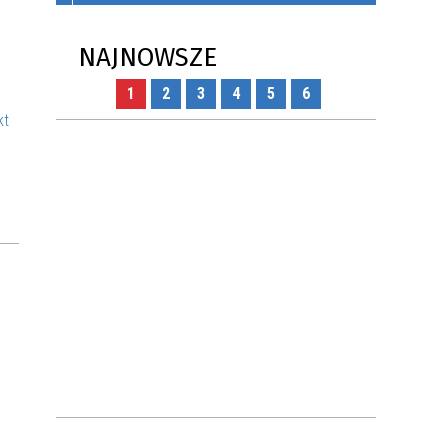
ONYCH
KAMPANIA PRZECIWDZIAŁANIA
NAJNOWSZE
WŁAMANIOM DO DOMÓW I
MIESZKAŃ
1
2
3
4
5
6
kt
AK
JAK WSPÓLNIE ZADBAĆ O
ZDROWIE MIESZKAŃCÓW?
ZASADY UŻYTKOWANIA DRONÓW
W POLSCE - PORADNIK DLA
MIESZKAŃCÓW
I DO
POŻYCZKI Z DOTACJĄ - MŁODE
TALENTY