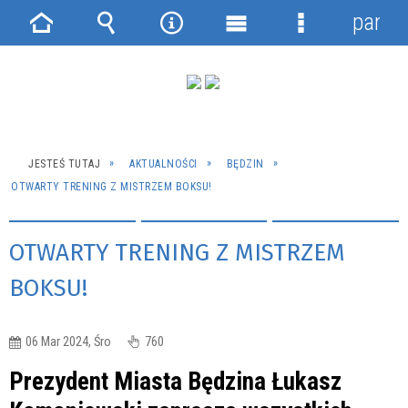
panel
Strona
Wyszukiwarka
Narzędzia
Menu
Menu
główna
główne
szczegółowe
JESTEŚ TUTAJ
AKTUALNOŚCI
BĘDZIN
OTWARTY TRENING Z MISTRZEM BOKSU!
OTWARTY TRENING Z MISTRZEM
BOKSU!
06 Mar 2024, Śro
760
Prezydent Miasta Będzina Łukasz