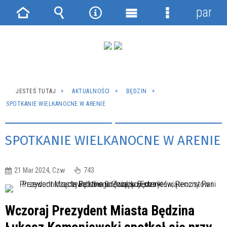
panel
Strona
Wyszukiwarka
Narzędzia
Menu
Menu
główna
główne
szczegółowe
JESTEŚ TUTAJ
AKTUALNOŚCI
BĘDZIN
SPOTKANIE WIELKANOCNE W ARENIE
SPOTKANIE WIELKANOCNE W ARENIE
21 Mar 2024, Czw
743
Wczoraj Prezydent Miasta Będzina