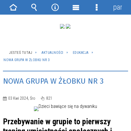
panel
Strona
Wyszukiwarka
Narzędzia
Menu
Menu
główna
główne
szczegółowe
JESTEŚ TUTAJ
AKTUALNOŚCI
EDUKACJA
NOWA GRUPA W ŻŁOBKU NR 3
NOWA GRUPA W ŻŁOBKU NR 3
03 Kwi 2024, Śro
821
Przebywanie w grupie to pierwszy