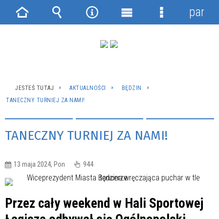
panel
Strona
Wyszukiwarka
Narzędzia
Menu
Menu
główna
główne
szczegółowe
JESTEŚ TUTAJ
AKTUALNOŚCI
BĘDZIN
TANECZNY TURNIEJ ZA NAMI!
TANECZNY TURNIEJ ZA NAMI!
13 maja 2024, Pon
944
Przez cały weekend w Hali Sportowej