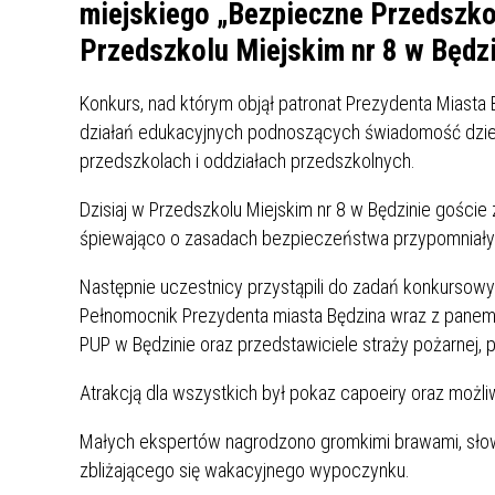
UCZN
miejskiego „Bezpieczne Przedszkol
KARTA DUŻEJ RODZINY
OFERT
Przedszkolu Miejskim nr 8 w Będzin
AWANS ZAWODOWY NAUCZYCIELI
ZAKŁA
Konkurs, nad którym objął patronat Prezydenta Mias
AKTYWIZACJA SPOŁECZNO–
PLAN 
NIEPU
działań edukacyjnych podnoszących świadomość dziec
ZAWODOWA OSÓB
przedszkolach i oddziałach przedszkolnych.
NIEPEŁNOSPRAWNYCH
STYPENDIUM MIASTA BĘDZINA
PAŃST
Dzisiaj w Przedszkolu Miejskim nr 8 w Będzinie goście 
PODATKI LOKALNE –
KAMPA
I ST. 
śpiewająco o zasadach bezpieczeństwa przypomniały 
PODSTAWOWE INFORMACJE,
EKOLO
STAWKI I FORMULARZE
DOTACJE DLA NIEPUBLICZNYCH
PROJE
MIĘDZ
Następnie uczestnicy przystąpili do zadań konkursowy
SZKÓŁ I PRZEDSZKOLI W
LINEA
ZAPO
Pełnomocnik Prezydenta miasta Będzina wraz z panem
BĘDZINIE
PRACO
PUP w Będzinie oraz przedstawiciele straży pożarnej, poli
INFORMACJE ZUS
INFOR
Atrakcją dla wszystkich był pokaz capoeiry oraz możli
INFORMACJE KRUS
POMOC ZDROWOTNA DLA
URZĄD
„PRZY
Małych ekspertów nagrodzono gromkimi brawami, słow
NAUCZYCIELI
PROG
zbliżającego się wakacyjnego wypoczynku.
SZANS