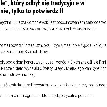
IÓW
DLA WYRÓŻNIAJĄCYCH SIĘ
e”, który odbył się tradycyjnie w
Y PRACY
PROGRAM WSPARCIA "ROD
UCZNIÓW
ie, tylko to potwierdził!
3+ GÓRĄ!"
DANIE PLACÓWEK
DOFINANSOWANIE KOSZT
ta Będzina Łukasza Komoniewski jest podsumowaniem całorocznyc
OGÓLNY
BLICZNYCH
BĘDZIŃSKA KARTA SENIOR
KSZTAŁCENIA PRACOWNIK
i na temat bezpieczeństwa, realizowanych w będzińskich
MŁODOCIANYCH
WOWA SZKOŁA MUZYCZNA
ZADANIA DOFINANSOWANE
zostali powitani przez Sznupka – żywą maskotkę śląskiej Policji, z
NIA EDUKACYJNO-
IM. FRYDERYKA CHOPINA
REJESTR DANYCH
BUDŻETU PAŃSTWA
dzieci z grupy Krasnoludków.
GICZNA W RAMACH
KONTAKTOWYCH (RDK)
KTU ZAGŁĘBIOWSKI PARK
YZAKŁADOWA KASA
DOFINANSOWANIE „ZIELO
ch, pod okiem honorowych gości, wśród których znaleźli się Pani
RNY
MOGOWO-POŻYCZKOWA
SZKÓŁ” Z WOJEWÓDZKIEGO
 Naczelnikiem Wydziału Oświaty Urzędu Miejskiego Pan Dyrektor
WNIKÓW OŚWIATY
FUNDUSZU OCHRONY
cji i straży miejskiej.
MACJE MOPS BĘDZIN
INFORMACJE ARIMR
ŚRODOWISKA I GOSPODARK
WODNEJ W KATOWICACH
wość zasiadania za kierownicą wozu strażackiego czy policyjnego
 SKARBOWY
JAZNA SZKOŁA” RZĄDOWY
INFORMACJE DOTYCZĄCE
KONKURSY NA STANOWISK
ami uznania i nagrodami, które będą przydatne podczas
RAM WYRÓWNYWANIA
TRANSPLANTACJI
DYREKTORA
 EDUKACYJNYCH DZIECI I