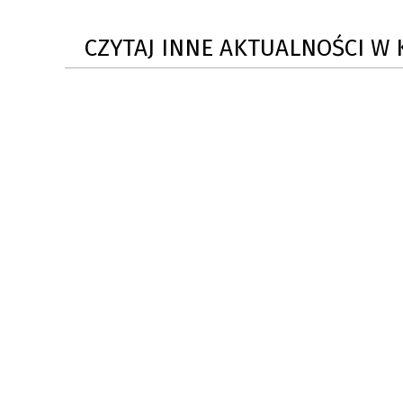
ZAKRE
CZYTAJ INNE AKTUALNOŚCI W 
WAŻNA INFORMACJA - DOT.
PRZEPROWADZENIA OCENY
RYZYKA WEWNĘTRZNEGO
SYSTEMU WODOCIĄGOWEGO