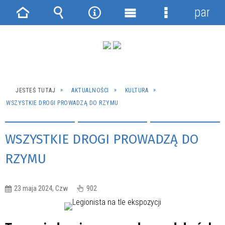
panel
Strona
Wyszukiwarka
Narzędzia
Menu
Menu
główna
główne
szczegółowe
JESTEŚ TUTAJ
AKTUALNOŚCI
KULTURA
WSZYSTKIE DROGI PROWADZĄ DO RZYMU
WSZYSTKIE DROGI PROWADZĄ DO
RZYMU
23 maja 2024, Czw
902