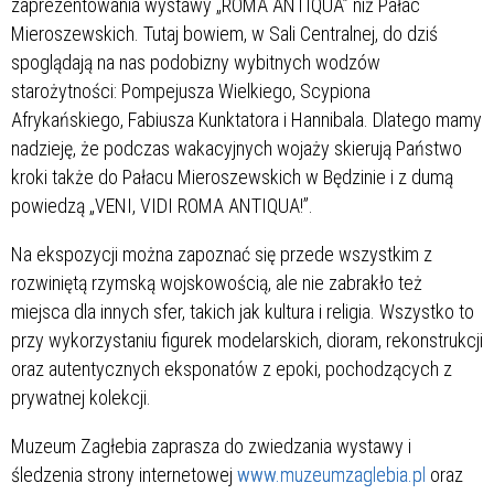
zaprezentowania wystawy „ROMA ANTIQUA” niż Pałac
Mieroszewskich. Tutaj bowiem, w Sali Centralnej, do dziś
spoglądają na nas podobizny wybitnych wodzów
starożytności: Pompejusza Wielkiego, Scypiona
Afrykańskiego, Fabiusza Kunktatora i Hannibala. Dlatego mamy
nadzieję, że podczas wakacyjnych wojaży skierują Państwo
kroki także do Pałacu Mieroszewskich w Będzinie i z dumą
powiedzą „VENI, VIDI ROMA ANTIQUA!”.
Na ekspozycji można zapoznać się przede wszystkim z
rozwiniętą rzymską wojskowością, ale nie zabrakło też
miejsca dla innych sfer, takich jak kultura i religia. Wszystko to
przy wykorzystaniu figurek modelarskich, dioram, rekonstrukcji
oraz autentycznych eksponatów z epoki, pochodzących z
prywatnej kolekcji.
Muzeum Zagłebia zaprasza do zwiedzania wystawy i
śledzenia strony internetowej
www.muzeumzaglebia.pl
oraz