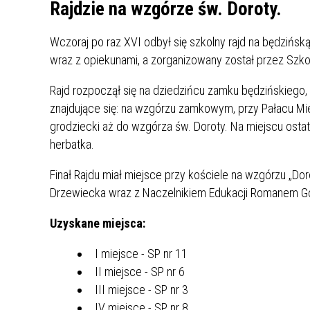
UCZN
Rajdzie na wzgórze św. Doroty.
KARTA DUŻEJ RODZINY
OFERT
Wczoraj po raz XVI odbył się szkolny rajd na będzińską
AWANS ZAWODOWY NAUCZYCIELI
ZAKŁA
wraz z opiekunami, a zorganizowany został przez Szko
AKTYWIZACJA SPOŁECZNO–
PLAN 
NIEPU
ZAWODOWA OSÓB
Rajd rozpoczął się na dziedzińcu zamku będzińskiego,
NIEPEŁNOSPRAWNYCH
znajdujące się: na wzgórzu zamkowym, przy Pałacu Mier
STYPENDIUM MIASTA BĘDZINA
PAŃST
grodziecki aż do wzgórza św. Doroty. Na miejscu ostat
PODATKI LOKALNE –
KAMPA
I ST. 
herbatka.
PODSTAWOWE INFORMACJE,
EKOLO
STAWKI I FORMULARZE
DOTACJE DLA NIEPUBLICZNYCH
PROJE
MIĘDZ
Finał Rajdu miał miejsce przy kościele na wzgórzu „Do
SZKÓŁ I PRZEDSZKOLI W
LINEA
ZAPO
Drzewiecka wraz z Naczelnikiem Edukacji Romanem Go
BĘDZINIE
PRACO
INFORMACJE ZUS
INFOR
Uzyskane miejsca:
I miejsce - SP nr 11
INFORMACJE KRUS
POMOC ZDROWOTNA DLA
URZĄD
„PRZY
II miejsce - SP nr 6
NAUCZYCIELI
PROG
III miejsce - SP nr 3
SZANS
IV miejsce - SP nr 8