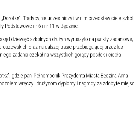
IÓW
DLA WYRÓŻNIAJĄCYCH SIĘ
Y PRACY
PROGRAM WSPARCIA "ROD
UCZNIÓW
3+ GÓRĄ!"
 „Dorotkę”. Tradycyjnie uczestniczyli w nim przedstawiciele szkół
DANIE PLACÓWEK
DOFINANSOWANIE KOSZT
ły Podstawowe nr 6 i nr 11 w Będzinie.
OGÓLNY
BLICZNYCH
BĘDZIŃSKA KARTA SENIOR
KSZTAŁCENIA PRACOWNIK
MŁODOCIANYCH
 skąd dziewięć szkolnych drużyn wyruszyło na punkty zadaniowe,
oszewskich oraz na dalszej trasie przebiegającej przez las
WOWA SZKOŁA MUZYCZNA
ZADANIA DOFINANSOWANE
niego zadania czekał na wszystkich gorący posiłek i ciepła
NIA EDUKACYJNO-
IM. FRYDERYKA CHOPINA
REJESTR DANYCH
BUDŻETU PAŃSTWA
GICZNA W RAMACH
KONTAKTOWYCH (RDK)
KTU ZAGŁĘBIOWSKI PARK
YZAKŁADOWA KASA
DOFINANSOWANIE „ZIELO
rotka”, gdzie pani Pełnomocnik Prezydenta Miasta Będzina Anna
RNY
MOGOWO-POŻYCZKOWA
SZKÓŁ” Z WOJEWÓDZKIEGO
czołem wręczyli drużynom dyplomy i nagrody za zdobyte miejsc
WNIKÓW OŚWIATY
FUNDUSZU OCHRONY
MACJE MOPS BĘDZIN
INFORMACJE ARIMR
ŚRODOWISKA I GOSPODARK
WODNEJ W KATOWICACH
 SKARBOWY
JAZNA SZKOŁA” RZĄDOWY
INFORMACJE DOTYCZĄCE
KONKURSY NA STANOWISK
RAM WYRÓWNYWANIA
TRANSPLANTACJI
DYREKTORA
 EDUKACYJNYCH DZIECI I