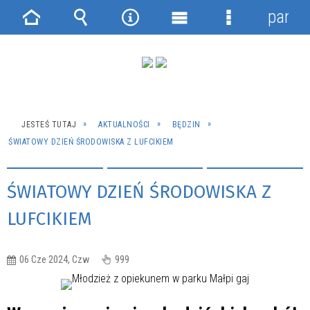
panel
Strona
Wyszukiwarka
Narzędzia
Menu
Menu
główna
główne
szczegółowe
JESTEŚ TUTAJ
AKTUALNOŚCI
BĘDZIN
ŚWIATOWY DZIEŃ ŚRODOWISKA Z LUFCIKIEM
ŚWIATOWY DZIEŃ ŚRODOWISKA Z
LUFCIKIEM
06 Cze 2024, Czw
999