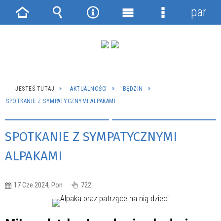
panel
Strona
Wyszukiwarka
Narzędzia
Menu
Menu
główna
główne
szczegółowe
JESTEŚ TUTAJ
AKTUALNOŚCI
BĘDZIN
SPOTKANIE Z SYMPATYCZNYMI ALPAKAMI
SPOTKANIE Z SYMPATYCZNYMI
ALPAKAMI
17 Cze 2024, Pon
722