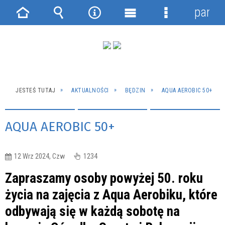
panel
Strona
Wyszukiwarka
Narzędzia
Menu
Menu
główna
główne
szczegółowe
JESTEŚ TUTAJ
AKTUALNOŚCI
BĘDZIN
AQUA AEROBIC 50+
AQUA AEROBIC 50+
12 Wrz 2024, Czw
1234
Zapraszamy osoby powyżej 50. roku
życia na zajęcia z Aqua Aerobiku, które
odbywają się w każdą sobotę na