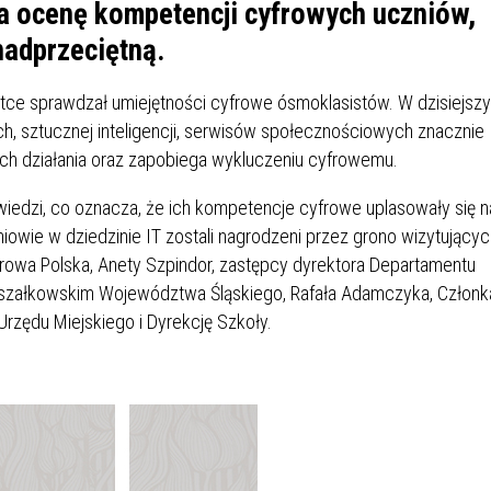
IÓW
DLA WYRÓŻNIAJĄCYCH SIĘ
na ocenę kompetencji cyfrowych uczniów,
Y PRACY
PROGRAM WSPARCIA "ROD
UCZNIÓW
nadprzeciętną.
3+ GÓRĄ!"
DANIE PLACÓWEK
DOFINANSOWANIE KOSZT
stce sprawdzał umiejętności cyfrowe ósmoklasistów. W dzisiejsz
OGÓLNY
BLICZNYCH
BĘDZIŃSKA KARTA SENIOR
KSZTAŁCENIA PRACOWNIK
, sztucznej inteligencji, serwisów społecznościowych znacznie
MŁODOCIANYCH
ch działania oraz zapobiega wykluczeniu cyfrowemu.
WOWA SZKOŁA MUZYCZNA
ZADANIA DOFINANSOWANE
iedzi, co oznacza, że ich kompetencje cyfrowe uplasowały się n
NIA EDUKACYJNO-
IM. FRYDERYKA CHOPINA
REJESTR DANYCH
BUDŻETU PAŃSTWA
niowie w dziedzinie IT zostali nagrodzeni przez grono wizytujący
GICZNA W RAMACH
KONTAKTOWYCH (RDK)
frowa Polska, Anety Szpindor, zastępcy dyrektora Departamentu
KTU ZAGŁĘBIOWSKI PARK
YZAKŁADOWA KASA
DOFINANSOWANIE „ZIELO
szałkowskim Województwa Śląskiego, Rafała Adamczyka, Członk
RNY
MOGOWO-POŻYCZKOWA
SZKÓŁ” Z WOJEWÓDZKIEGO
WNIKÓW OŚWIATY
FUNDUSZU OCHRONY
rzędu Miejskiego i Dyrekcję Szkoły.
MACJE MOPS BĘDZIN
INFORMACJE ARIMR
ŚRODOWISKA I GOSPODARK
WODNEJ W KATOWICACH
 SKARBOWY
JAZNA SZKOŁA” RZĄDOWY
INFORMACJE DOTYCZĄCE
KONKURSY NA STANOWISK
RAM WYRÓWNYWANIA
TRANSPLANTACJI
DYREKTORA
 EDUKACYJNYCH DZIECI I