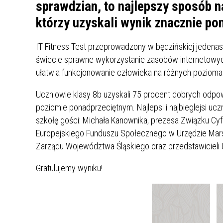
UCZN
sprawdzian, to najlepszy sposób 
KARTA DUŻEJ RODZINY
OFERT
którzy uzyskali wynik znacznie po
AWANS ZAWODOWY NAUCZYCIELI
ZAKŁA
IT Fitness Test przeprowadzony w będzińskiej jedena
AKTYWIZACJA SPOŁECZNO–
PLAN 
NIEPU
świecie sprawne wykorzystanie zasobów internetowych
ZAWODOWA OSÓB
ułatwia funkcjonowanie człowieka na różnych pozioma
NIEPEŁNOSPRAWNYCH
STYPENDIUM MIASTA BĘDZINA
PAŃST
Uczniowie klasy 8b uzyskali 75 procent dobrych odpow
PODATKI LOKALNE –
KAMPA
I ST. 
poziomie ponadprzeciętnym. Najlepsi i najbieglejsi ucz
PODSTAWOWE INFORMACJE,
EKOLO
szkołę gości: Michała Kanownika, prezesa Związku Cy
STAWKI I FORMULARZE
DOTACJE DLA NIEPUBLICZNYCH
PROJE
MIĘDZ
Europejskiego Funduszu Społecznego w Urzędzie Mar
SZKÓŁ I PRZEDSZKOLI W
LINEA
ZAPO
BĘDZINIE
PRACO
Zarządu Województwa Śląskiego oraz przedstawicieli U
INFORMACJE ZUS
INFOR
Gratulujemy wyniku!
INFORMACJE KRUS
POMOC ZDROWOTNA DLA
URZĄD
„PRZY
NAUCZYCIELI
PROG
SZANS