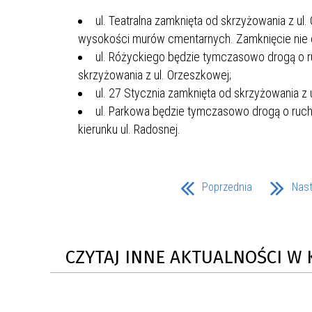
UCZN
KARTA DUŻEJ RODZINY
OFERT
ul. Teatralna zamknięta od skrzyżowania z ul.
wysokości murów cmentarnych. Zamknięcie nie d
AWANS ZAWODOWY NAUCZYCIELI
ZAKŁA
ul. Różyckiego będzie tymczasowo drogą o r
AKTYWIZACJA SPOŁECZNO–
PLAN 
NIEPU
skrzyżowania z ul. Orzeszkowej;
ZAWODOWA OSÓB
ul. 27 Stycznia zamknięta od skrzyżowania z
NIEPEŁNOSPRAWNYCH
ul. Parkowa będzie tymczasowo drogą o ruch
STYPENDIUM MIASTA BĘDZINA
PAŃST
kierunku ul. Radosnej.
PODATKI LOKALNE –
KAMPA
I ST. 
PODSTAWOWE INFORMACJE,
EKOLO
STAWKI I FORMULARZE
DOTACJE DLA NIEPUBLICZNYCH
PROJE
MIĘDZ
SZKÓŁ I PRZEDSZKOLI W
LINEA
ZAPO
Poprzednia
Nas
BĘDZINIE
PRACO
INFORMACJE ZUS
INFOR
CZYTAJ INNE AKTUALNOŚCI W 
INFORMACJE KRUS
POMOC ZDROWOTNA DLA
URZĄD
„PRZY
NAUCZYCIELI
PROG
SZANS