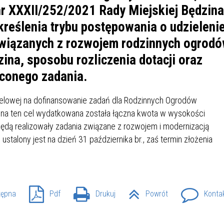
IÓW
DLA WYRÓŻNIAJĄCYCH SIĘ
r XXXII/252/2021 Rady Miejskiej Będzina
Y PRACY
PROGRAM WSPARCIA "ROD
UCZNIÓW
kreślenia trybu postępowania o udzieleni
3+ GÓRĄ!"
DANIE PLACÓWEK
DOFINANSOWANIE KOSZT
związanych z rozwojem rodzinnych ogrod
OGÓLNY
BLICZNYCH
BĘDZIŃSKA KARTA SENIOR
KSZTAŁCENIA PRACOWNIK
ina, sposobu rozliczenia dotacji oraz
MŁODOCIANYCH
conego zadania.
WOWA SZKOŁA MUZYCZNA
ZADANIA DOFINANSOWANE
NIA EDUKACYJNO-
IM. FRYDERYKA CHOPINA
REJESTR DANYCH
BUDŻETU PAŃSTWA
 celowej na dofinansowanie zadań dla Rodzinnych Ogrodów
GICZNA W RAMACH
KONTAKTOWYCH (RDK)
 na ten cel wydatkowana została łączna kwota w wysokości
KTU ZAGŁĘBIOWSKI PARK
YZAKŁADOWA KASA
DOFINANSOWANIE „ZIELO
będą realizowały zadania związane z rozwojem i modernizacją
RNY
MOGOWO-POŻYCZKOWA
SZKÓŁ” Z WOJEWÓDZKIEGO
stalony jest na dzień 31 października br., zaś termin złożenia
WNIKÓW OŚWIATY
FUNDUSZU OCHRONY
MACJE MOPS BĘDZIN
INFORMACJE ARIMR
ŚRODOWISKA I GOSPODARK
WODNEJ W KATOWICACH
 SKARBOWY
JAZNA SZKOŁA” RZĄDOWY
tępna
Pdf
Drukuj
INFORMACJE DOTYCZĄCE
KONKURSY NA STANOWISK
Powrót
Konta
RAM WYRÓWNYWANIA
TRANSPLANTACJI
DYREKTORA
 EDUKACYJNYCH DZIECI I