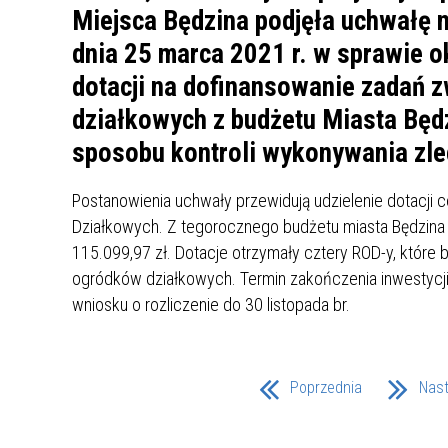
UCZN
Miejsca Będzina podjęła uchwałę n
KARTA DUŻEJ RODZINY
OFERT
dnia 25 marca 2021 r. w sprawie o
AWANS ZAWODOWY NAUCZYCIELI
ZAKŁA
dotacji na dofinansowanie zadań 
AKTYWIZACJA SPOŁECZNO–
PLAN 
NIEPU
działkowych z budżetu Miasta Będz
ZAWODOWA OSÓB
sposobu kontroli wykonywania zle
NIEPEŁNOSPRAWNYCH
STYPENDIUM MIASTA BĘDZINA
PAŃST
PODATKI LOKALNE –
KAMPA
I ST. 
Postanowienia uchwały przewidują udzielenie dotacji
PODSTAWOWE INFORMACJE,
EKOLO
Działkowych. Z tegorocznego budżetu miasta Będzina
STAWKI I FORMULARZE
DOTACJE DLA NIEPUBLICZNYCH
PROJE
MIĘDZ
115.099,97 zł. Dotacje otrzymały cztery ROD-y, które 
SZKÓŁ I PRZEDSZKOLI W
LINEA
ZAPO
ogródków działkowych. Termin zakończenia inwestycji u
BĘDZINIE
PRACO
wniosku o rozliczenie do 30 listopada br.
INFORMACJE ZUS
INFOR
INFORMACJE KRUS
POMOC ZDROWOTNA DLA
Poprzednia
URZĄD
„PRZY
Nas
NAUCZYCIELI
PROG
SZANS