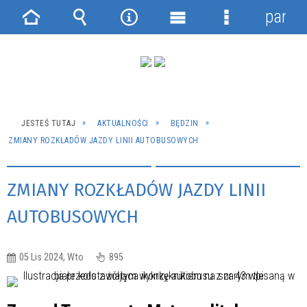
panel
Strona
Wyszukiwarka
Narzędzia
Menu
Menu
główna
główne
szczegółowe
JESTEŚ TUTAJ
AKTUALNOŚCI
BĘDZIN
ZMIANY ROZKŁADÓW JAZDY LINII AUTOBUSOWYCH
ZMIANY ROZKŁADÓW JAZDY LINII
AUTOBUSOWYCH
05 Lis 2024, Wto
895