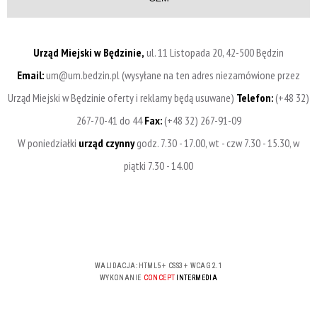
Urząd Miejski w Będzinie,
ul. 11 Listopada 20, 42-500 Będzin
Email:
um@um.bedzin.pl (wysyłane na ten adres niezamówione przez
Urząd Miejski w Będzinie oferty i reklamy będą usuwane)
Telefon:
(+48 32)
267-70-41 do 44
Fax:
(+48 32) 267-91-09
W poniedziałki
urząd czynny
godz. 7.30 - 17.00, wt - czw 7.30 - 15.30, w
piątki 7.30 - 14.00
WALIDACJA:
HTML5
+
CSS3
+
WCAG 2.1
WYKONANIE
CONCEPT
INTERMEDIA