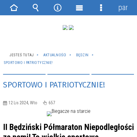
panel
Strona
Wyszukiwarka
Narzędzia
Menu
Menu
główna
główne
szczegółowe
JESTEŚ TUTAJ
AKTUALNOŚCI
BĘDZIN
SPORTOWO I PATRIOTYCZNIE!
SPORTOWO I PATRIOTYCZNIE!
12 Lis 2024, Wto
657
II Będziński Półmaraton Niepodległości