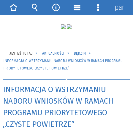
panel
Strona
Wyszukiwarka
Narzędzia
Menu
Menu
główna
główne
szczegółowe
JESTEŚ TUTAJ
AKTUALNOŚCI
BĘDZIN
INFORMACJA O WSTRZYMANIU NABORU WNIOSKÓW W RAMACH PROGRAMU
PRIORYTETOWEGO „CZYSTE POWIETRZE”
INFORMACJA O WSTRZYMANIU
NABORU WNIOSKÓW W RAMACH
PROGRAMU PRIORYTETOWEGO
„CZYSTE POWIETRZE”