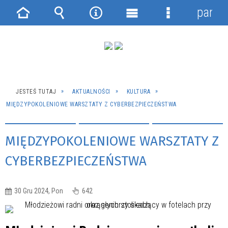
panel
Strona
Wyszukiwarka
Narzędzia
Menu
Menu
główna
główne
szczegółowe
JESTEŚ TUTAJ
AKTUALNOŚCI
KULTURA
MIĘDZYPOKOLENIOWE WARSZTATY Z CYBERBEZPIECZEŃSTWA
MIĘDZYPOKOLENIOWE WARSZTATY Z
CYBERBEZPIECZEŃSTWA
30 Gru 2024, Pon
642