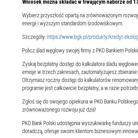
Wniosek można składać w trwającym naborze od 17
MŁODZ
SZANSA – FORMY AKTYWNEGO
MŁODZ
W LAT
Wybierz przyszłość opartą na zrównoważonym rozwoju
WSPARCIA OBSZARU
BĘDZI
energii i wyższym standardom środowiskowym.
ZREWITALIZOWANEGO
Szczegóły:
https://www.bgk.pl/produkty/kredyt-ekolo
BĘDZIŃSKA AKADEMIA MAŁEGO
AKCJA
SPORTOWCA
ALKO
Policz ślad węglowy swojej firmy z PKO Bankiem Polski
Zyskaj bezpłatny dostęp do kalkulatora śladu węgloweg
PROJEKT EKOLIDERKI
PRACA
emisje w trzech zakresach, zautomatyzujesz zbieranie
WZMOCNIENIE PROCESU
INFOR
Otrzymasz roczny dostęp do kalkulatorów renomowanyc
SPRAWIEDLIWEJ TRANSFORMACJI
WYMAG
programie jest całkowicie bezpłatny, a w razie potrze
ŚLĄSKA
Zgłoś się do swojego opiekuna w PKO Banku Polskiego
KONKURS FOTOGRAFICZNY
URZĄD 
zrównoważonego rozwoju już dziś!
„METROPOLIA. PRZEZ PRYZMAT
KONKU
WODY”
PRZEW
PKO Bank Polski udostępnia wyszukiwarkę funduszy uni
NADZO
doradczą, oferuje swoim klientom biznesowym innowac
NAJLE