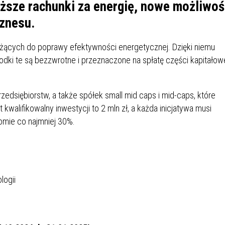
IÓW
DLA WYRÓŻNIAJĄCYCH SIĘ
iższe rachunki za energię, nowe możliwoś
Y PRACY
PROGRAM WSPARCIA "ROD
UCZNIÓW
iznesu.
3+ GÓRĄ!"
DANIE PLACÓWEK
DOFINANSOWANIE KOSZT
dążących do poprawy efektywności energetycznej. Dzięki niemu
OGÓLNY
BLICZNYCH
BĘDZIŃSKA KARTA SENIOR
KSZTAŁCENIA PRACOWNIK
dki te są bezzwrotne i przeznaczone na spłatę części kapitałow
MŁODOCIANYCH
WOWA SZKOŁA MUZYCZNA
ZADANIA DOFINANSOWANE
zedsiębiorstw, a także spółek small mid caps i mid-caps, które
NIA EDUKACYJNO-
IM. FRYDERYKA CHOPINA
REJESTR DANYCH
BUDŻETU PAŃSTWA
 kwalifikowalny inwestycji to 2 mln zł, a każda inicjatywa musi
GICZNA W RAMACH
KONTAKTOWYCH (RDK)
omie co najmniej 30%.
KTU ZAGŁĘBIOWSKI PARK
YZAKŁADOWA KASA
DOFINANSOWANIE „ZIELO
RNY
MOGOWO-POŻYCZKOWA
SZKÓŁ” Z WOJEWÓDZKIEGO
WNIKÓW OŚWIATY
FUNDUSZU OCHRONY
MACJE MOPS BĘDZIN
INFORMACJE ARIMR
ŚRODOWISKA I GOSPODARK
WODNEJ W KATOWICACH
logii
 SKARBOWY
JAZNA SZKOŁA” RZĄDOWY
INFORMACJE DOTYCZĄCE
KONKURSY NA STANOWISK
RAM WYRÓWNYWANIA
TRANSPLANTACJI
DYREKTORA
 EDUKACYJNYCH DZIECI I