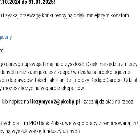
.10.2024 do 31.01.2025!
IEŻY „PRZYJAZNA SZKOŁA”
IEŻOWA RADA MIASTA
ACH 2025-2027
WYKAZ ZWIERZĄT ODŁOWI
 i zyskaj przewagę konkurencyjną dzięki mniejszym kosztom
NA
Z TERENU MIASTA
giczny
 ŻYJ ZDROWO BEZ
GDZIE MOŻNA ZNALEŹĆ I J
HOLU
WYGLĄDA PRACA W NGO?
m!
PORADY OD PRACA.PL
o i przygotuj swoją firmę na przyszłość. Dzięki narzędziu zmierz
 W WOJSKU JAKO
BEZPŁATNY PORADNIK DLA
 danych oraz zaangażujesz zespół w działania proekologiczne.
MATYK – JAK ZOSTAĆ?
KULTURY
h dostawców, takich jak Plan Be Eco czy Redigo Carbon. Udział
ANIA, ZAROBKI
by możesz liczyć na wsparcie ekspertów.
 lub napisz na
liczymyco2@pkobp.pl
i zacznij działać na rzecz
KNF - XV EDYCJA
KATOWICE OTWIERAJĄ DRZW
RSU O NAGRODĘ
CENTRUM ZARZĄDZANIA
ODNICZĄCEGO KOMISJI
RUCHEM
jnych dla firm PKO Bank Polski, we współpracy z renomowaną fir
RU FINANSOWEGO ZA
yjną wyszukiwarkę funduszy unijnych.
PSZĄ PRACĘ DOKTORSKĄ Z