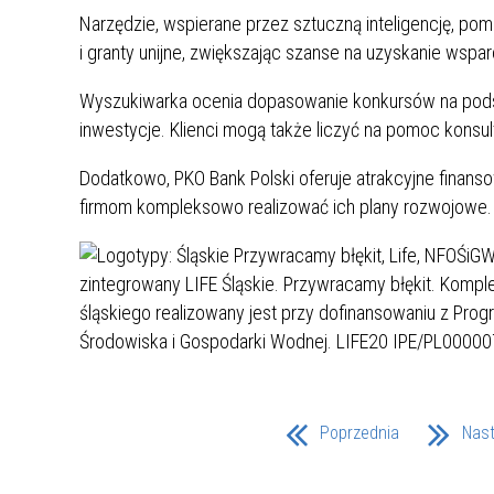
ZAKRE
Narzędzie, wspierane przez sztuczną inteligencję, po
i granty unijne, zwiększając szanse na uzyskanie wspa
WAŻNA INFORMACJA - DOT.
Wyszukiwarka ocenia dopasowanie konkursów na podstawi
PRZEPROWADZENIA OCENY
RYZYKA WEWNĘTRZNEGO
inwestycje. Klienci mogą także liczyć na pomoc konsul
SYSTEMU WODOCIĄGOWEGO
Dodatkowo, PKO Bank Polski oferuje atrakcyjne finanso
firmom kompleksowo realizować ich plany rozwojowe.
Poprzednia
Nas