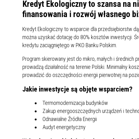
UCZN
Kredyt Ekologiczny to szansa na n
KARTA DUŻEJ RODZINY
OFERT
finansowania i rozwój własnego b
AWANS ZAWODOWY NAUCZYCIELI
ZAKŁA
Kredyt Ekologiczny to wsparcie dla przedsiębiorstw 
AKTYWIZACJA SPOŁECZNO–
PLAN 
NIEPU
można uzyskać dotację do 80% kosztów inwestycji. Śro
ZAWODOWA OSÓB
kredytu zaciągniętego w PKO Banku Polskim.
NIEPEŁNOSPRAWNYCH
STYPENDIUM MIASTA BĘDZINA
PAŃST
Program skierowany jest do mikro, małych i średnich pr
PODATKI LOKALNE –
KAMPA
I ST. 
prowadzą działalność na terenie Polski. Minimalny koszt
PODSTAWOWE INFORMACJE,
EKOLO
prowadzić do oszczędności energii pierwotnej na pozi
STAWKI I FORMULARZE
DOTACJE DLA NIEPUBLICZNYCH
PROJE
MIĘDZ
SZKÓŁ I PRZEDSZKOLI W
LINEA
ZAPO
Jakie inwestycje są objęte wsparciem?
BĘDZINIE
PRACO
INFORMACJE ZUS
INFOR
Termomodernizacja budynków
Zakup energooszczędnych urządzeń i techno
Odnawialne Źródła Energii
INFORMACJE KRUS
POMOC ZDROWOTNA DLA
URZĄD
„PRZY
Audyt energetyczny
NAUCZYCIELI
PROG
SZANS