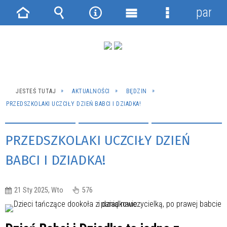
panel
Strona
Wyszukiwarka
Narzędzia
Menu
Menu
główna
główne
szczegółowe
JESTEŚ TUTAJ
AKTUALNOŚCI
BĘDZIN
PRZEDSZKOLAKI UCZCIŁY DZIEŃ BABCI I DZIADKA!
PRZEDSZKOLAKI UCZCIŁY DZIEŃ
BABCI I DZIADKA!
21 Sty 2025, Wto
576