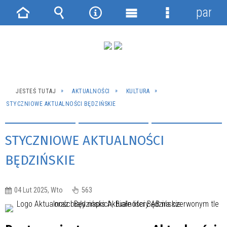
panel
Strona
Wyszukiwarka
Narzędzia
Menu
Menu
główna
główne
szczegółowe
JESTEŚ TUTAJ
AKTUALNOŚCI
KULTURA
STYCZNIOWE AKTUALNOŚCI BĘDZIŃSKIE
STYCZNIOWE AKTUALNOŚCI
BĘDZIŃSKIE
04 Lut 2025, Wto
563