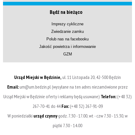
Bądź na bieżąco
Imprezy cykliczne
Zwiedzanie zamku
Polub nas na facebooku
Jakość powietrza i informowanie
GZM
Urząd Miejski w Będzinie,
ul. 11 Listopada 20, 42-500 Będzin
Email:
um@um.bedzin.pl (wysyłane na ten adres niezamówione przez
Urząd Miejski w Będzinie oferty i reklamy będą usuwane)
Telefon:
(+48 32)
267-70-41 do 44
Fax:
(+48 32) 267-91-09
W poniedziałki
urząd czynny
godz. 7.30 - 17.00, wt - czw 7.30 - 15.30, w
piątki 7.30 - 14.00