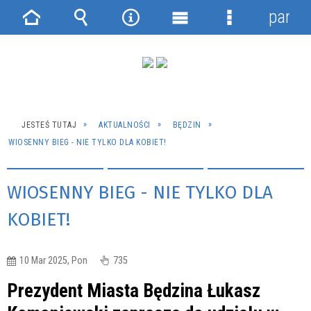
panel
Strona
Wyszukiwarka
Narzędzia
Menu
Menu
główna
główne
szczegółowe
JESTEŚ TUTAJ
AKTUALNOŚCI
BĘDZIN
WIOSENNY BIEG - NIE TYLKO DLA KOBIET!
WIOSENNY BIEG - NIE TYLKO DLA
KOBIET!
10 Mar 2025, Pon
735
Prezydent Miasta Będzina Łukasz