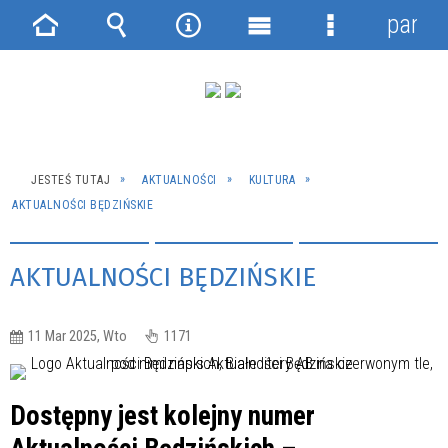
panel
Strona
Wyszukiwarka
Narzędzia
Menu
Menu
główna
główne
szczegółowe
JESTEŚ TUTAJ
AKTUALNOŚCI
KULTURA
AKTUALNOŚCI BĘDZIŃSKIE
AKTUALNOŚCI BĘDZIŃSKIE
11 Mar 2025, Wto
1171
Dostępny jest kolejny numer