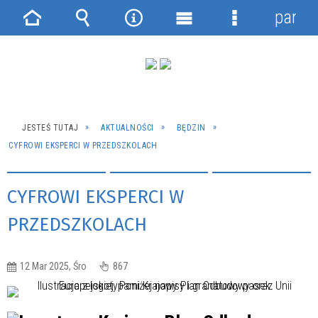
panel
Strona
Wyszukiwarka
Narzędzia
Menu
Menu
główna
główne
szczegółowe
JESTEŚ TUTAJ
AKTUALNOŚCI
BĘDZIN
CYFROWI EKSPERCI W PRZEDSZKOLACH
CYFROWI EKSPERCI W
PRZEDSZKOLACH
12 Mar 2025, Śro
867