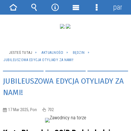
panel
Strona
Wyszukiwarka
Narzędzia
Menu
Menu
główna
główne
szczegółowe
JESTEŚ TUTAJ
AKTUALNOŚCI
BĘDZIN
JUBILEUSZOWA EDYCJA OTYLIADY ZA NAMI!
JUBILEUSZOWA EDYCJA OTYLIADY ZA
NAMI!
17 Mar 2025, Pon
702