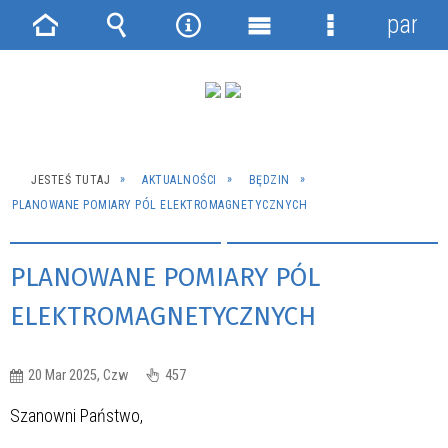
panel
Strona
Wyszukiwarka
Narzędzia
Menu
Menu
główna
główne
szczegółowe
JESTEŚ TUTAJ
AKTUALNOŚCI
BĘDZIN
PLANOWANE POMIARY PÓL ELEKTROMAGNETYCZNYCH
PLANOWANE POMIARY PÓL
ELEKTROMAGNETYCZNYCH
20 Mar 2025, Czw
457
Szanowni Państwo,