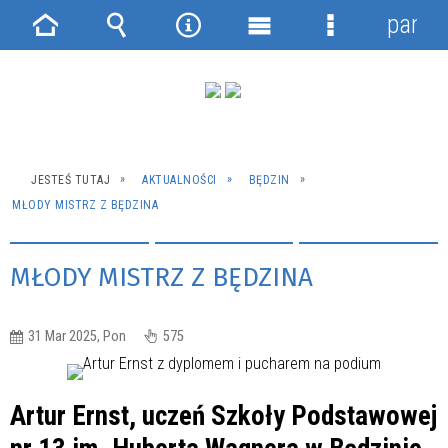
panel
Strona
Wyszukiwarka
Narzędzia
Menu
Menu
główna
główne
szczegółowe
JESTEŚ TUTAJ
AKTUALNOŚCI
BĘDZIN
MŁODY MISTRZ Z BĘDZINA
MŁODY MISTRZ Z BĘDZINA
31 Mar 2025, Pon
575
Artur Ernst, uczeń Szkoły Podstawowej