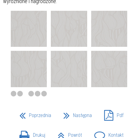
wyróżnione i nagrodzone.
Poprzednia
Następna
Pdf
Drukuj
Powrót
Kontakt